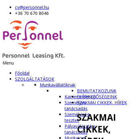
cv@personnel.hu
+36 70 670 8046
Menu
Főoldal
SZOLGÁLTATÁSOK
Munkavállalóknak
BEMUTATKOZUNK
Karrier meet-up
ELÉRHETŐSÉGEINK
Személyes
SZAKMAI CIKKEK, HÍREK
tanácsadás
SZAKMAI
Személyiség
tesztek
CIKKEK,
Pályaválasztási
tanácsadás
Munkajogi