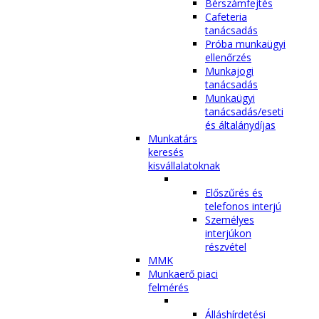
Bérszámfejtés
Cafeteria
tanácsadás
Próba munkaügyi
ellenőrzés
Munkajogi
tanácsadás
Munkaügyi
tanácsadás/eseti
és általánydíjas
Munkatárs
keresés
kisvállalatoknak
Előszűrés és
telefonos interjú
Személyes
interjúkon
részvétel
MMK
Munkaerő piaci
felmérés
Álláshírdetési