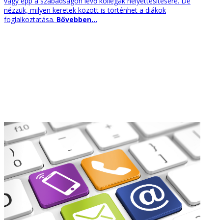
vagy épp a szabadságon lévő kollégák helyettesítésére. De
nézzük, milyen keretek között is történhet a diákok
foglalkoztatása.
Bővebben...