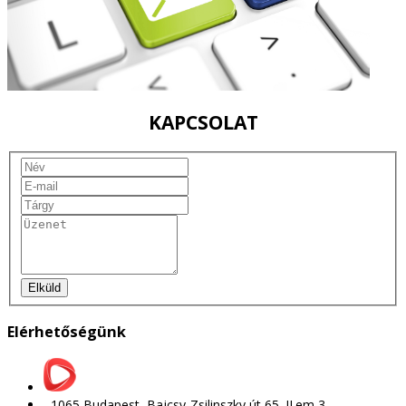
KAPCSOLAT
Elküld
Elérhetőségünk
1065 Budapest, Bajcsy-Zsilinszky út 65. II.em 3