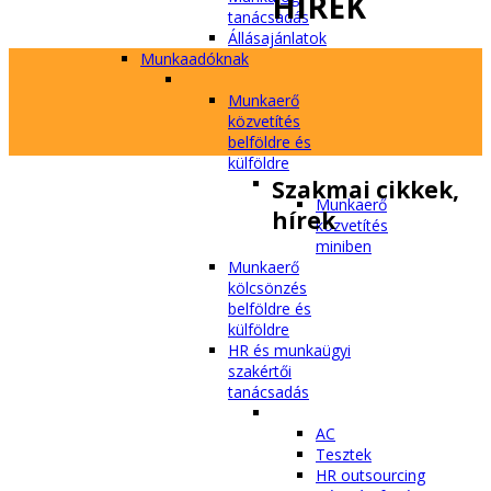
HÍREK
tanácsadás
Állásajánlatok
Munkaadóknak
Munkaerő
közvetítés
belföldre és
külföldre
Szakmai
cikkek,
Munkaerő
hírek
közvetítés
miniben
Munkaerő
kölcsönzés
belföldre és
külföldre
HR és munkaügyi
szakértői
tanácsadás
AC
Tesztek
HR outsourcing