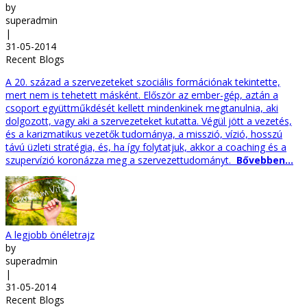
by
superadmin
|
31-05-2014
Recent Blogs
A 20. század a szervezeteket szociális formációnak tekintette,
mert nem is tehetett másként. Először az ember-gép, aztán a
csoport együttműkdését kellett mindenkinek megtanulnia, aki
dolgozott, vagy aki a szervezeteket kutatta. Végül jött a vezetés,
és a karizmatikus vezetők tudománya, a misszió, vízió, hosszú
távú üzleti stratégia, és, ha így folytatjuk, akkor a coaching és a
szupervízió koronázza meg a szervezettudományt.
Bővebben...
A legjobb önéletrajz
by
superadmin
|
31-05-2014
Recent Blogs