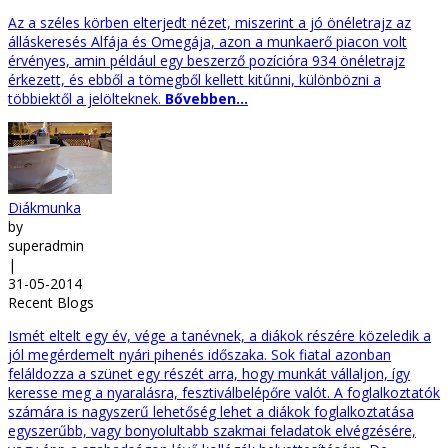
Az a széles körben elterjedt nézet, miszerint a jó önéletrajz az
álláskeresés Alfája és Omegája, azon a munkaerő piacon volt
érvényes, amin például egy beszerző pozícióra 934 önéletrajz
érkezett, és ebből a tömegből kellett kitűnni, különbözni a
többiektől a jelölteknek.
Bővebben...
Diákmunka
by
superadmin
|
31-05-2014
Recent Blogs
Ismét eltelt egy év, vége a tanévnek, a diákok részére közeledik a
jól megérdemelt nyári pihenés időszaka. Sok fiatal azonban
feláldozza a szünet egy részét arra, hogy munkát vállaljon, így
keresse meg a nyaralásra, fesztiválbelépőre valót. A foglalkoztatók
számára is nagyszerű lehetőség lehet a diákok foglalkoztatása
egyszerűbb, vagy bonyolultabb szakmai feladatok elvégzésére,