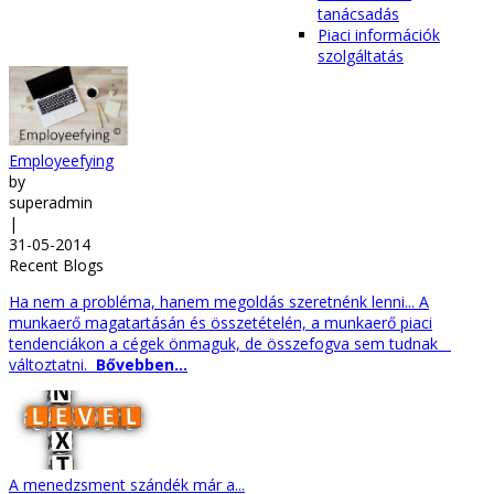
tanácsadás
Piaci információk
szolgáltatás
Employeefying
by
superadmin
|
31-05-2014
Recent Blogs
Ha nem a probléma, hanem megoldás szeretnénk lenni... A
munkaerő magatartásán és összetételén, a munkaerő piaci
tendenciákon a cégek önmaguk, de összefogva sem tudnak
változtatni.
Bővebben...
A menedzsment szándék már a...